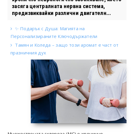
засяга централната нервна система,
предизвиквайки различни двигателн...
✨ Подарък с Душа: Магията на
Персонализираните Ключодържатели
Тамян и Коледа – защо този аромат е част от
празничния дух
Множествената склероза (МС) е хронично