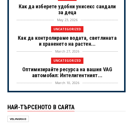
Как да изберете удобни унисекс сандали
за деца
May 23, 2026
UNCATEGORIZED
Как да контролираме водата, светлината
и храненето на растен...
March 27, 2026
UNCATEGORIZED
Оптимизирайте ресурса на вашия VAG
автомобил: Интелигентният...
March 10, 2026
UNCATEGORIZED
Музика за ползотворен ден - за работа, за
НАЙ-ТЪРСЕНОТО В САЙТА
учене
February 22, 2026
VELINGRAD
ДИГИТАЛЕН НОМАД
От офис към света: пълното ръководство