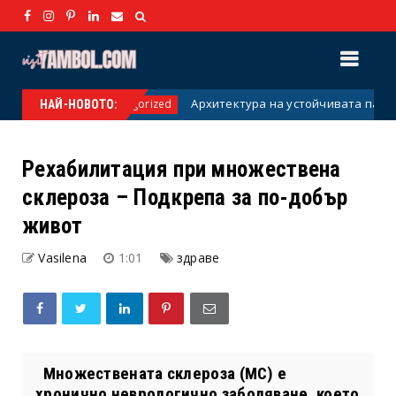
Архитектура на устойчивата пасивна доходн
Uncategorized
НАЙ-НОВОТО:
Рехабилитация при множествена
склероза – Подкрепа за по-добър
живот
Vasilena
1:01
здраве
Множествената склероза (МС) е
хронично неврологично заболяване, което