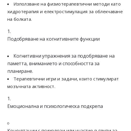
Използване на физиотерапевтични методи като
хидротерапия и електростимулация за облекчаване
на болката.
Подобряване на когнитивните функции
Когнитивни упражнения за подобряване на
паметта, вниманието и способността за
планиране.
Терапевтични игри и задачи, които стимулират
мозъчната активност.
Емоционална и психологическа подкрепа
Консултации с психолози или участие в групи за