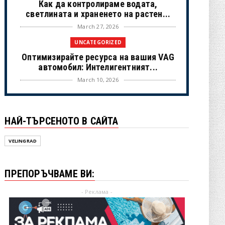
Как да контролираме водата,
светлината и храненето на растен...
March 27, 2026
UNCATEGORIZED
Оптимизирайте ресурса на вашия VAG
автомобил: Интелигентният...
March 10, 2026
UNCATEGORIZED
Музика за ползотворен ден - за
НАЙ-ТЪРСЕНОТО В САЙТА
работа, за учене
February 22, 2026
VELINGRAD
ДИГИТАЛЕН НОМАД
От офис към света: пълното
ПРЕПОРЪЧВАМЕ ВИ:
ръководство за живот и доходи кат...
January 21, 2026
- Реклама -
UNCATEGORIZED
Топ 5 на най-търсените авточасти от