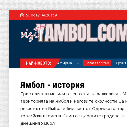
Sunday, August 9
о трябва да знае всяка фирма
Архитектура 
Uncategorized
НАЙ-НОВОТО:
Ямбол - история
Три селищни могили от епохата на халколита - М
територията на Ямбол и неговите околности. За някол
регионът на Ямбол е бил част от Одриското цар
тракийски племена. Един от царските градове на
днешния Ямбол.