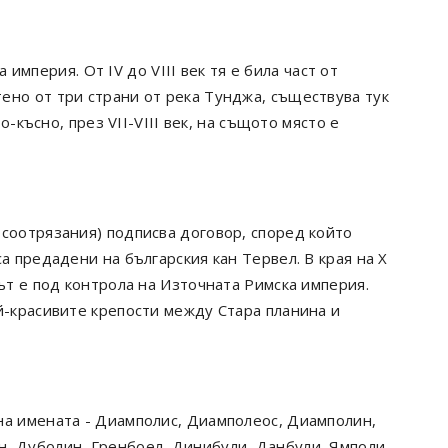
а империя. От IV до VIII век тя е била част от
ено от три страни от река Тунджа, съществува тук
По-късно, през VII-VIII век, на същото място е
осоотрязания) подписва договор, според който
а предадени на българския кан Тервел. В края на X
дът е под контрола на Източната Римска империя.
й-красивите крепости между Стара планина и
на имената - Диамполис, Диамполеос, Диамполин,
, Дуболин, Гренбоел, Динибули, Данбули, Ямполи,