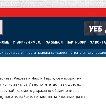
HOME
СТАРИНЕН ЯМБОЛ
ЗА ЯМБОЛ
ПАРТНЬОРИ
ЗА КОНТ
на устойчивата пасивна доходност – Стратегии за управление на 
арчева, Рашева и Чарла Търла, се намират на
ко века, от V век пр. н. е. до I век сл. н. е.,
ство, най-голямото държавно обединение на
 одрисите, Кабиле, се намира на 7 километра от