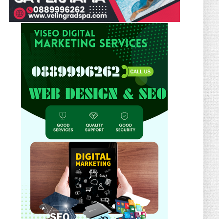
автоморги
December 12, 2025
КАМЪК
Естествен камък в банята –
практичен или рисков избор?
November 25, 2025
КЛЮЧОДЪРЖАТЕЛ
✨ Подарък с Душа: Магията на
Персонализираните Ключодържател...
November 23, 2025