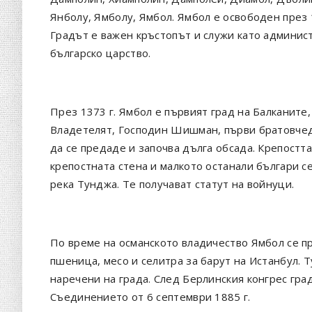
Янболу, Ямболу, Ямбол. Ямбол е освободен през 1
Градът е важен кръстопът и служи като админис
българско царство.
През 1373 г. Ямбол е първият град на Балканите,
Владетелят, Господин Шишман, първи братовчед
да се предаде и започва дълга обсада. Крепостт
крепостната стена и малкото останали българи се
река Тунджа. Те получават статут на войнуци.
По време на османското владичество Ямбол се 
пшеница, месо и селитра за барут на Истанбул. 
наречени на града. След Берлинския конгрес гра
Съединението от 6 септември 1885 г.