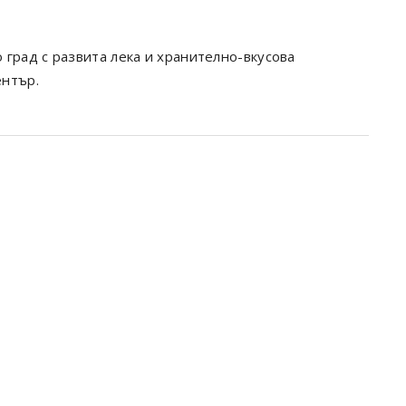
град с развита лека и хранително-вкусова
ентър.