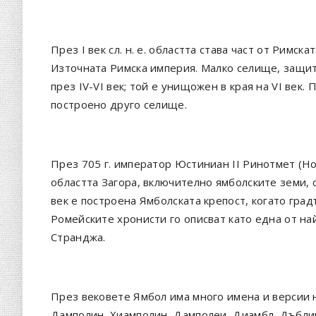
През I век сл. н. е. областта става част от Римскат
Източната Римска империя. Малко селище, защит
през IV-VI век; той е унищожен в края на VI век. 
построено друго селище.
През 705 г. император Юстиниан II Ринотмет (Н
областта Загора, включително ямболските земи, с
век е построена Ямболската крепост, когато гра
Ромейските хронисти го описват като една от на
Странджа.
През вековете Ямбол има много имена и версии 
Дамполин, Хиамполин, Дамполеи, Диамбл, Дъблин