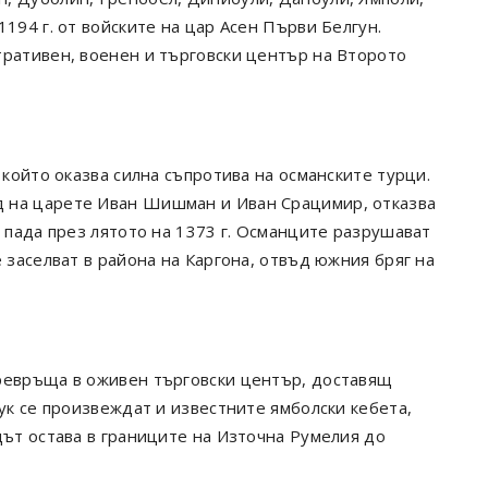
194 г. от войските на цар Асен Първи Белгун.
тративен, военен и търговски център на Второто
 който оказва силна съпротива на османските турци.
 на царете Иван Шишман и Иван Срацимир, отказва
а пада през лятото на 1373 г. Османците разрушават
 заселват в района на Каргона, отвъд южния бряг на
превръща в оживен търговски център, доставящ
Тук се произвеждат и известните ямболски кебета,
дът остава в границите на Източна Румелия до