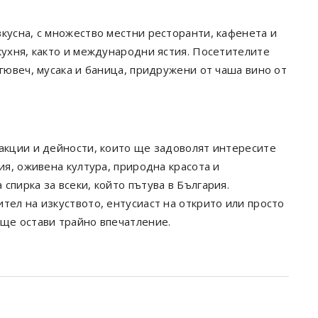
кусна, с множество местни ресторанти, кафенета и
кухня, както и международни ястия. Посетителите
 гювеч, мусака и баница, придружени от чаша вино от
ракции и дейности, които ще задоволят интересите
ия, оживена култура, природна красота и
спирка за всеки, който пътува в България.
тел на изкуството, ентусиаст на открито или просто
 ще остави трайно впечатление.