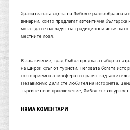
Хранителната сцена на Ямбол е разнообразна и в
винарни, които предлагат автентична българска 
могат да се насладят на традиционни ястия като
местните лозя.
В заключение, град Ямбол предлага набор от ат
на широк кръг от туристи. Неговата богата истор
гостоприемна атмосфера го правят задължителна 
Независимо дали сте любител на историята, цени
търсите ново приключение, Ямбол със сигурност
НЯМА КОМЕНТАРИ