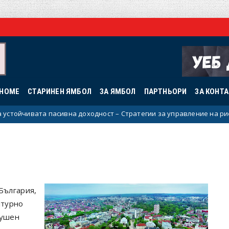
HOME
СТАРИНЕН ЯМБОЛ
ЗА ЯМБОЛ
ПАРТНЬОРИ
ЗА КОНТ
ивата пасивна доходност – Стратегии за управление на риска и 
България,
лтурно
гушен