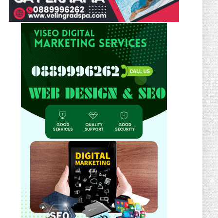
автоморги
December 12, 2025
КАМЪК
Естествен камък в банята –
практичен или рисков избор?
November 25, 2025
КЛЮЧОДЪРЖАТЕЛ
✨ Подарък с Душа: Магията на
Персонализираните Ключодържател...
November 23, 2025