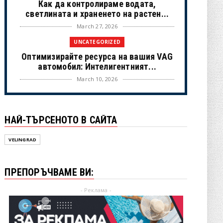
Как да контролираме водата,
светлината и храненето на растен...
March 27, 2026
UNCATEGORIZED
Оптимизирайте ресурса на вашия VAG
автомобил: Интелигентният...
March 10, 2026
UNCATEGORIZED
Музика за ползотворен ден - за
НАЙ-ТЪРСЕНОТО В САЙТА
работа, за учене
February 22, 2026
VELINGRAD
ДИГИТАЛЕН НОМАД
От офис към света: пълното
ПРЕПОРЪЧВАМЕ ВИ:
ръководство за живот и доходи кат...
January 21, 2026
- Реклама -
UNCATEGORIZED
Топ 5 на най-търсените авточасти от