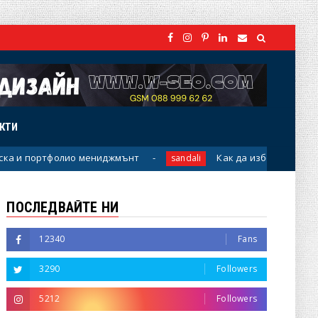
АКТИ
портфолио мениджмънт
Как да изберете удобни унис
sandali
ПОСЛЕДВАЙТЕ НИ
12340
Fans
3290
Followers
5212
Followers