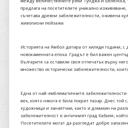
между величествените реки Тунджа и Беленска, 
предлага на посетителите уникално изживяване,
съчетава древни забележителности, оживена кул
живописни пейзажи.
Историята на Ямбол датира от хиляди години, с
новокаменната епоха. Градът е бил важен центъ
българите са оставили своя отпечатък върху нег
множество исторически забележителности, които
Една от най-емблематичните забележителности н
век, която някога е била покрит пазар. Днес той
художници и занаятчии, както и домакин на раз
забележителност е античният град Кабиле, който
Посетителите могат да разгледат добре запазен