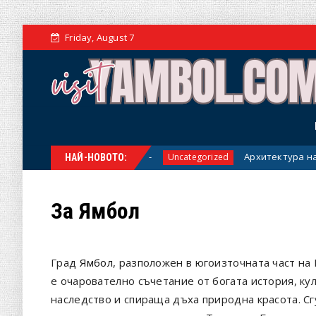
Friday, August 7
да знае всяка фирма
Архитектура на устойч
Uncategorized
НАЙ-НОВОТО:
За Ямбол
Град
Ямбол
, разположен в югоизточната част на 
е очарователно съчетание от богата история, ку
наследство и спираща дъха природна красота. С