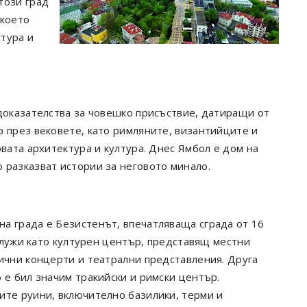
този град
 което
тура и
 доказателства за човешко присъствие, датиращи от
р през вековете, като римляните, византийците и
овата архитектура и култура. Днес Ямбол е дом на
 разказват истории за неговото минало.
а града е Безистенът, впечатляваща сграда от 16
 служи като културен център, представящ местни
лични концерти и театрални представления. Друга
 е бил значим тракийски и римски център.
ите руини, включително базилики, терми и