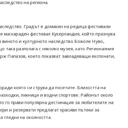
наследство на региона.
наследство. Градът е домакин на редица фестивали
я маскараден фестивал Кукерландия, който празнува
а виното и културното наследство Божоле Нуво,
о така разполага с няколко музея, като Регионалния
рж Папазов, които показват завладяващи експонати,
оради която си струва да посетите. Близостта на
разходки, пикници и водни спортове. Районът около
то го прави популярна дестинация за любителите на
ори и резервати предлагат красиви пътеки за
а гледки на околността.