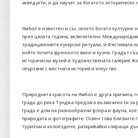
акведукти, и да научат за богатото историческо 
Ямбол е известен и със своето богато културно 
през цялата година, включително Международни
традиционните кукерски ритуали, и Фестивала н
който почита френското вино и кухня. Градът същ
исторически музей и Художествената галерия Жо
свързани с местната история и изкуство.
Природната красота на Ямбол е друга причина, п
града до река Тунджа предлага възможности за 
града е дом на разнообразни флора и фауна, кое
природата и фотографите. Освен това близките г
туризъм и колоездене, разкривайки спиращи дъх